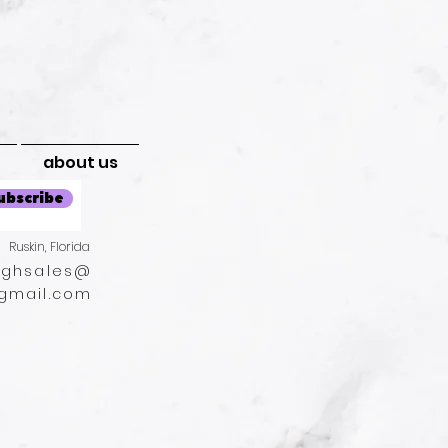
about us
ubscribe
Ruskin, Florida
oughsales@
gmail.com