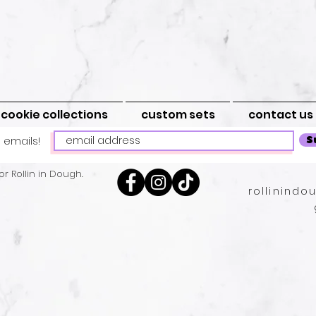
cookie collections
custom sets
contact us
 emails!
S
r Rollin in Dough.
rollinind